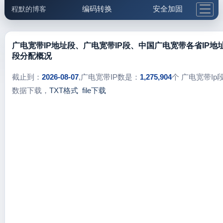
编码转换
安全加固
程默的博客
格式化与前端
网络工具
IP与域名
邮件工具
生活便民
更多工具
广电宽带IP地址段、广电宽带IP段、中国广电宽带各省IP地
段分配概况
5.1支付宝大红包
截止到：
2026-08-07
,广电宽带IP数是：
1,275,904
个 广电宽带Ip
数据下载，
TXT格式
file下载