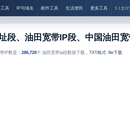
络工具
IP与域名
邮件工具
生活便民
更多工具
5.1支
地址段、油田宽带IP段、中国油田宽
宽带IP数是：
286,720
个 油田宽带Ip段数据下载，
TXT格式
file下载