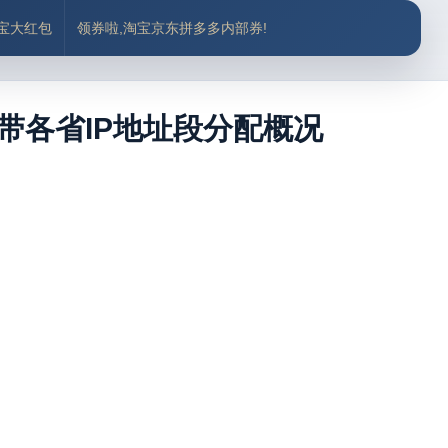
付宝大红包
领券啦,淘宝京东拼多多内部券!
带各省IP地址段分配概况